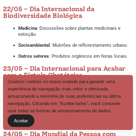
22/05 – Dia Internacional da
Biodiversidade Biológica
Medicina
: Discussões sobre plantas medicinais e
extinção.
Socioambiental
: Mutirões de reflorestamento urbano.
Outros setores
: Produtos orgânicos em feiras locais.
23/05 – Dia Internacional para Acabar
com a Fístula Obstétrica
Usamos cookies no nosso website para garantir uma
Medicina
: Cirurgiões divulgam tratamentos acessíveis.
experiência de navegação mais veloz e otimizada,
armazenando a memória de suas preferências na última
Socioambiental
: Fundos para cirurgias em mulheres
navegação. Clicando em "Aceitar todos", você consente
carentes.
usar todas as formas de armazenamento de dados.
Outros setores
: Absorventes higiênicos doados para
Aceitar
pacientes.
24/05 – Dia Mundial da Pessoa com