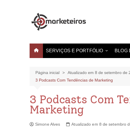
SERVIÇOS E PORTFÓLIO
BLOG 
Websites e Landing Pages
Identidade Visual
Página inicial
Atualizado em 8 de setembro de 
3 Podcasts Com Tendências de Marketing
Produção de Vídeo
Criação de Estampas
3 Podcasts Com Te
Marketing
Simone Alves
Atualizado em 8 de setembro 