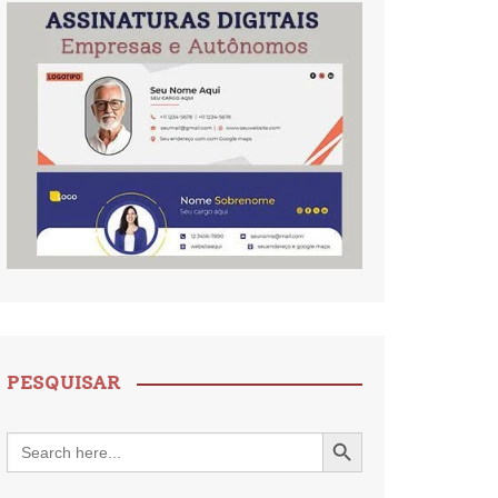
PESQUISAR
Search Button
Search
for: