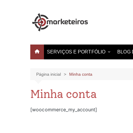
SERVIÇOS E PORTFÓLIO
BLOG 
Websites e Landing Pages
Identidade Visual
Página inicial
Minha conta
Produção de Vídeo
Minha conta
Criação de Estampas
[woocommerce_my_account]