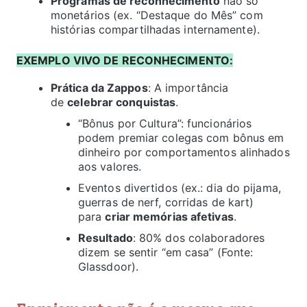
Programas de reconhecimento
não só
monetários (ex. “Destaque do Mês” com
histórias compartilhadas internamente).
EXEMPLO VIVO DE RECONHECIMENTO:
Prática da Zappos
: A importância
de
celebrar conquistas
.
“Bônus por Cultura”: funcionários
podem premiar colegas com bônus em
dinheiro por comportamentos alinhados
aos valores.
Eventos divertidos (ex.: dia do pijama,
guerras de nerf, corridas de kart)
para
criar memórias afetivas
.
Resultado
: 80% dos colaboradores
dizem se sentir “em casa” (Fonte:
Glassdoor).