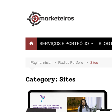
SERVIÇOS E PORTFÓLIO
BLOG 
Websites e Landing Pages
Identidade Visual
Página inicial
Radius Portfolio
Sites
Produção de Vídeo
Category:
Sites
Criação de Estampas