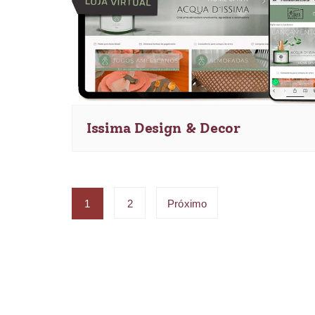
Issima Design & Decor
1
2
Próximo