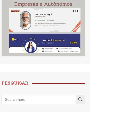
PESQUISAR
Search Button
Search
for: