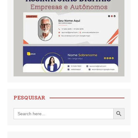
PESQUISAR
Search Button
Search
for: