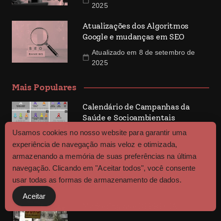
2025
Atualizações dos Algoritmos
Google e mudanças em SEO
Atualizado em 8 de setembro de
2025
Mais Populares
Calendário de Campanhas da
Saúde e Socioambientais
Usamos cookies no nosso website para garantir uma
experiência de navegação mais veloz e otimizada,
armazenando a memória de suas preferências na última
O que é o algoritmo e como
navegação. Clicando em "Aceitar todos", você consente
funciona o motor de buscas da
usar todas as formas de armazenamento de dados.
Google?
Aceitar
Marketing que DEPRECIA