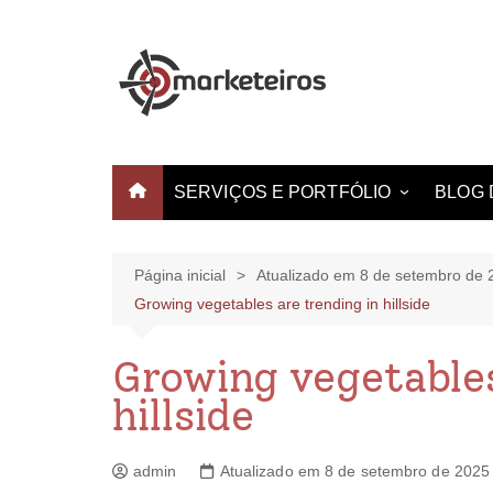
SERVIÇOS E PORTFÓLIO
BLOG 
Websites e Landing Pages
Identidade Visual
Página inicial
Atualizado em 8 de setembro de 
Growing vegetables are trending in hillside
Produção de Vídeo
Criação de Estampas
Growing vegetables
hillside
admin
Atualizado em 8 de setembro de 2025