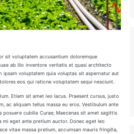
rror sit voluptatem accusantium doloremque
e ab illo inventore veritatis et quasi architecto
m ipsam voluptatem quia voluptas sit aspernatur aut
dolores eos qui ratione voluptatem sequi nesciunt.
um. Etiam sit amet leo lacus. Praesent cursus, justo
am, ac aliquam tellus massa eu eros. Vestibulum ante
ces posuere cubilia Curae; Maecenas sit amet sagittis
lla mi eget ante pretium auctor. Donec eget leo
Fusce vitae massa pretium, accumsan mauris fringilla,