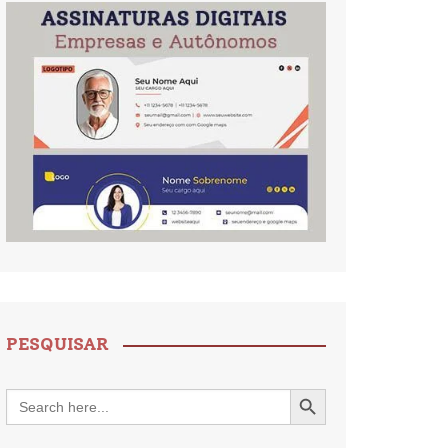
PESQUISAR
Search Button
Search
for: