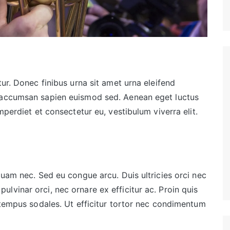
tur. Donec finibus urna sit amet urna eleifend
d accumsan sapien euismod sed. Aenean eget luctus
mperdiet et consectetur eu, vestibulum viverra elit.
quam nec. Sed eu congue arcu. Duis ultricies orci nec
lvinar orci, nec ornare ex efficitur ac. Proin quis
s tempus sodales. Ut efficitur tortor nec condimentum