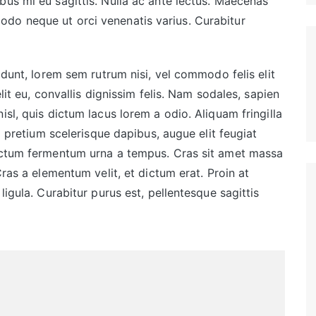
bus mi eu sagittis. Nulla ac ante lectus. Maecenas
do neque ut orci venenatis varius. Curabitur
idunt, lorem sem rutrum nisi, vel commodo felis elit
lit eu, convallis dignissim felis. Nam sodales, sapien
isl, quis dictum lacus lorem a odio. Aliquam fringilla
sl pretium scelerisque dapibus, augue elit feugiat
dictum fermentum urna a tempus. Cras sit amet massa
Cras a elementum velit, et dictum erat. Proin at
ligula. Curabitur purus est, pellentesque sagittis