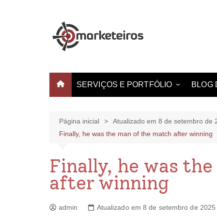
SERVIÇOS E PORTFÓLIO
BLOG 
Websites e Landing Pages
Identidade Visual
Página inicial
Atualizado em 8 de setembro de 
Finally, he was the man of the match after winning
Produção de Vídeo
Criação de Estampas
Finally, he was th
after winning
admin
Atualizado em 8 de setembro de 2025