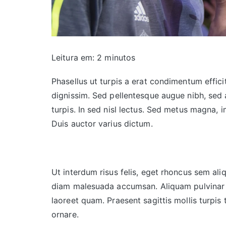
Leitura em:
2
minutos
Phasellus ut turpis a erat condimentum effici
dignissim. Sed pellentesque augue nibh, se
turpis. In sed nisl lectus. Sed metus magna, i
Duis auctor varius dictum.
Ut interdum risus felis, eget rhoncus sem ali
diam malesuada accumsan. Aliquam pulvinar pu
laoreet quam. Praesent sagittis mollis turpi
ornare.