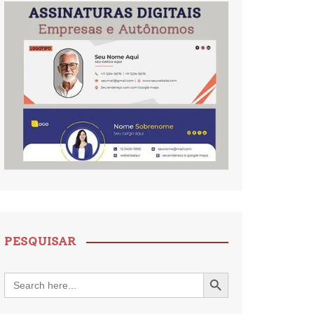
PESQUISAR
Search Button
Search
for: