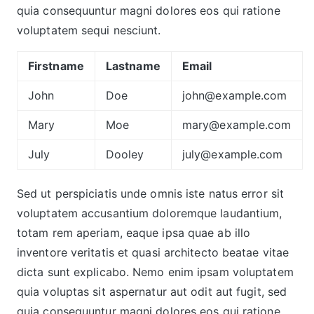
quia consequuntur magni dolores eos qui ratione
voluptatem sequi nesciunt.
Firstname
Lastname
Email
John
Doe
john@example.com
Mary
Moe
mary@example.com
July
Dooley
july@example.com
Sed ut perspiciatis unde omnis iste natus error sit
voluptatem accusantium doloremque laudantium,
totam rem aperiam, eaque ipsa quae ab illo
inventore veritatis et quasi architecto beatae vitae
dicta sunt explicabo. Nemo enim ipsam voluptatem
quia voluptas sit aspernatur aut odit aut fugit, sed
quia consequuntur magni dolores eos qui ratione