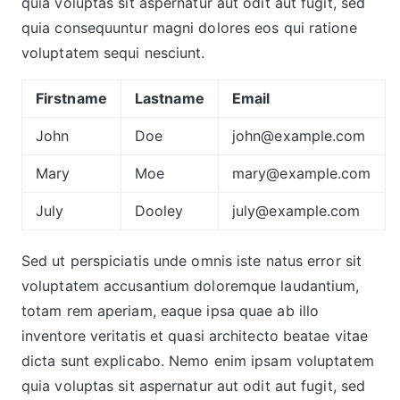
quia voluptas sit aspernatur aut odit aut fugit, sed
quia consequuntur magni dolores eos qui ratione
voluptatem sequi nesciunt.
Firstname
Lastname
Email
John
Doe
john@example.com
Mary
Moe
mary@example.com
July
Dooley
july@example.com
Sed ut perspiciatis unde omnis iste natus error sit
voluptatem accusantium doloremque laudantium,
totam rem aperiam, eaque ipsa quae ab illo
inventore veritatis et quasi architecto beatae vitae
dicta sunt explicabo. Nemo enim ipsam voluptatem
quia voluptas sit aspernatur aut odit aut fugit, sed