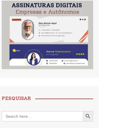
PESQUISAR
Search Button
Search
for: