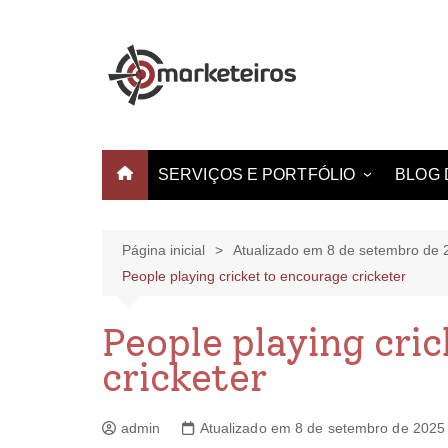
SERVIÇOS E PORTFÓLIO
BLOG 
Websites e Landing Pages
Identidade Visual
Página inicial
Atualizado em 8 de setembro de 
People playing cricket to encourage cricketer
Produção de Vídeo
Criação de Estampas
People playing cri
cricketer
admin
Atualizado em 8 de setembro de 2025