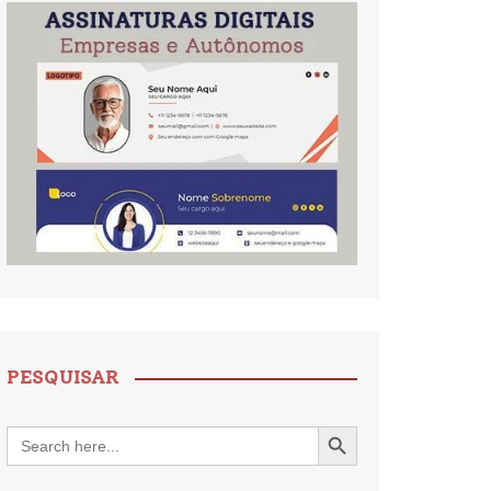
PESQUISAR
Search Button
Search
for: