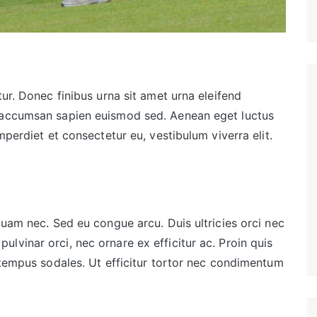
tur. Donec finibus urna sit amet urna eleifend
d accumsan sapien euismod sed. Aenean eget luctus
mperdiet et consectetur eu, vestibulum viverra elit.
quam nec. Sed eu congue arcu. Duis ultricies orci nec
lvinar orci, nec ornare ex efficitur ac. Proin quis
s tempus sodales. Ut efficitur tortor nec condimentum