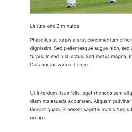
Leitura em:
2
minutos
Phasellus ut turpis a erat condimentum effici
dignissim. Sed pellentesque augue nibh, se
turpis. In sed nisl lectus. Sed metus magna, i
Duis auctor varius dictum.
Ut interdum risus felis, eget rhoncus sem ali
diam malesuada accumsan. Aliquam pulvinar pu
laoreet quam. Praesent sagittis mollis turpi
ornare.