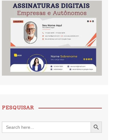
PESQUISAR
Search Button
Search
for: