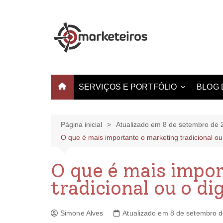
SERVIÇOS E PORTFÓLIO
BLOG 
Websites e Landing Pages
Identidade Visual
Página inicial
Atualizado em 8 de setembro de 
O que é mais importante o marketing tradicional ou 
Produção de Vídeo
Criação de Estampas
O que é mais impo
tradicional ou o dig
Simone Alves
Atualizado em 8 de setembro 